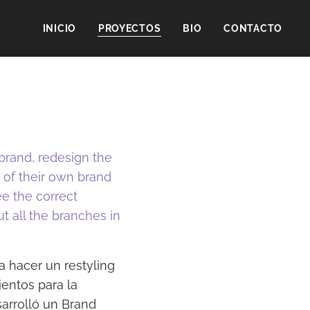
INICIO
PROYECTOS
BIO
CONTACTO
brand, redesign the
 of their own brand
e the correct
t all the branches in
 hacer un restyling
ientos para la
arrolló un Brand